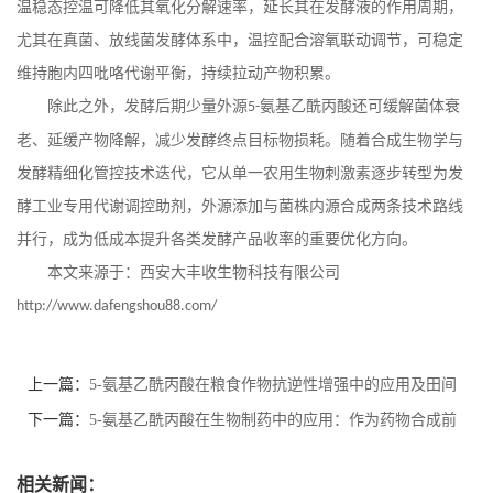
温稳态控温可降低
其
氧化分解速率，延长其在发酵液的作用周期，
尤其在真菌、放线菌发酵体系中，温控配合溶氧联动调节，可稳定
维持胞内四吡咯代谢平衡，持续拉动产物积累。
除此之外，发酵后期少量外源
氨基乙酰丙酸还可缓解菌体衰
5-
老、延缓产物降解，减少发酵终点目标物损耗。随着合成生物学与
发酵精细化管控技术迭代，
它
从单一农用生物刺激素逐步转型为发
酵工业专用代谢调控助剂，外源添加与菌株内源合成两条技术路线
并行，成为低成本提升各类发酵产品收率的重要优化方向。
本文来源于：西安大丰收生物科技有限公司
http://www.dafengshou88.com/
上一篇：
5-氨基乙酰丙酸在粮食作物抗逆性增强中的应用及田间
试验结果
下一篇：
5-氨基乙酰丙酸在生物制药中的应用：作为药物合成前
体的潜力
相关新闻：