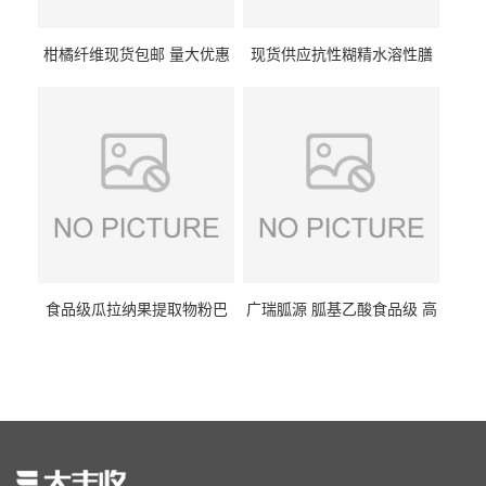
柑橘纤维现货包邮 量大优惠
现货供应抗性糊精水溶性膳
纤维素 柑橘粉 柑橘提取物
食纤维食品级代餐饱腹低热
量1kg包邮
食品级瓜拉纳果提取物粉巴
广瑞胍源 胍基乙酸食品级 高
西瓜拉那咖啡因22%运动爆发
含量 营养增补强化氨基酸
力补充剂