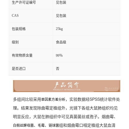
生产许可证编号
见包装
CAS
见包装
25kg
包装规格
级别
食品级
有效物质含量
99％
是否进口
否
多组间比较采用
，实验数据经SPSS统计软件处
单因素方差分析
理。结果发现除曲霉定植组外，光镜下各组大鼠肺组织均见
明显反应，大鼠在肺组织中可见真菌菌丝或孢子。烟曲霉、
、
、
组和烟曲霉口咽定植组大鼠血清
白假丝酵母菌
毛霉
链球菌