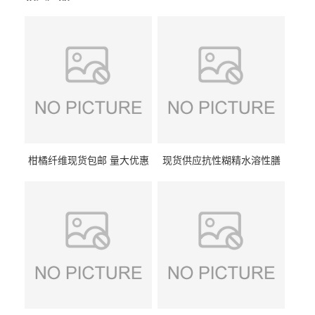
柑橘纤维现货包邮 量大优惠
现货供应抗性糊精水溶性膳
纤维素 柑橘粉 柑橘提取物
食纤维食品级代餐饱腹低热
量1kg包邮