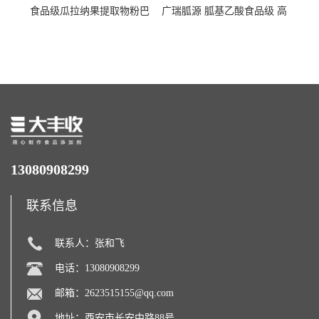
食品级瓜拉纳果提取物粉巴
广瑞胍源 胍基乙酸食品级 高
西瓜拉那咖啡因22%运动爆发
含量 营养增补强化氨基酸
力补充剂
13080908299
联系信息
联系人：张和飞
电话：13080908299
邮箱：
2623515155@qq.com
地址：西安市长安中路88号