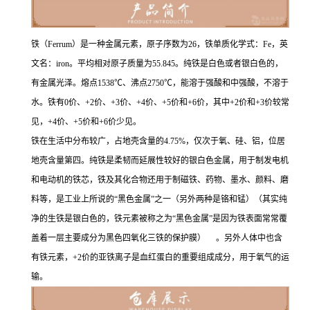
铁（Ferrum）是一种金属元素，原子序数为26，铁单质化学式：Fe，英
文名：iron。平均相对原子质量为55.845。纯铁是白色或者银白色的，
有金属光泽。熔点1538℃、沸点2750℃，能溶于强酸和中强酸，不溶于
水。铁有0价、+2价、+3价、+4价、+5价和+6价，其中+2价和+3价较常
见，+4价、+5价和+6价少见。
铁在生活中分布较广，占地壳含量的4.75%，仅次于氧、硅、铝，位居
地壳含量第四。纯铁是柔韧而延展性较好的银白色金属，用于制发电机
和电动机的铁芯，铁及其化合物还用于制磁铁、药物、墨水、颜料、磨
料等，是工业上所说的“黑色金属”之一（另外两种是铬和锰）（其实纯
净的生铁是银白色的，铁元素被称之为“黑色金属”是因为铁表面常常覆
盖着一层主要成分为黑色四氧化三铁的保护膜）
。另外人体中也含
有铁元素，+2价的亚铁离子是血红蛋白的重要组成成分，用于氧气的运
输。