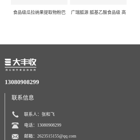
食品级瓜拉纳果提取物粉巴
广瑞胍源 胍基乙酸食品级 高
西瓜拉那咖啡因22%运动爆发
含量 营养增补强化氨基酸
力补充剂
13080908299
联系信息
联系人：张和飞
电话：13080908299
邮箱：
2623515155@qq.com