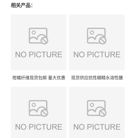
相关产品：
柑橘纤维现货包邮 量大优惠
现货供应抗性糊精水溶性膳
纤维素 柑橘粉 柑橘提取物
食纤维食品级代餐饱腹低热
量1kg包邮