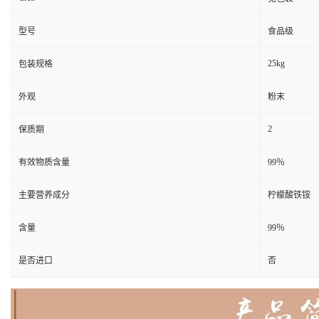
型号
食品级
25kg
包装规格
外观
粉末
2
保质期
有效物质含量
99％
主要营养成分
柠檬酸铁铵
含量
99％
是否进口
否