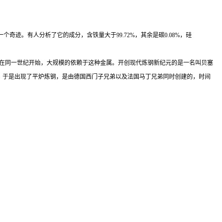
。有人分析了它的成分，含铁量大于99.72%，其余是碳0.08%，硅
会更。工业革命在同一世纪开始，大规模的依赖于这种金属。开创现代炼钢新纪元的是一名叫贝塞
能使用，于是出现了平炉炼钢，是由德国西门子兄弟以及法国马丁兄弟同时创建的，时间