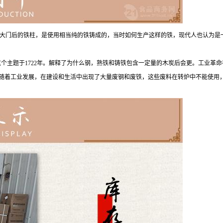
门后的铁柱，是使用相当纯的铁铸成的，当时如何生产这样的铁，现代人也认为是一个奇迹
mur，他写了一本书关于这个主题于1722年。解释了为什么钢，熟铁和铸铁包含一定量的木炭后
可倾倒式转炉。随着工业发展，在建设和生活中出现了大量废钢和废铁，这些废料在转炉中不