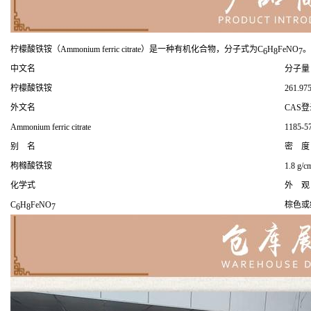
柠檬酸铁铵
（Ammonium ferric citrate）
是一种有机化合物，分子式为C
H
FeNO
。
6
8
7
中文名
分子量
柠檬酸铁铵
261.97
外文名
CAS
Ammonium ferric citrate
1185-5
别 名
密 度
枸橼酸铁铵
1.8 g/c
化学式
外 观
C
H
FeNO
棕色或
6
8
7