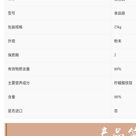
型号
食品级
25kg
包装规格
外观
粉末
2
保质期
有效物质含量
99％
主要营养成分
柠檬酸铁铵
含量
99％
是否进口
否