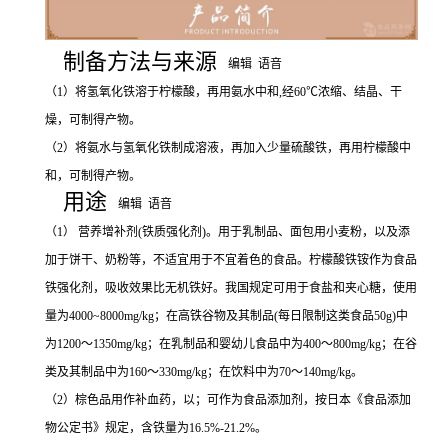
制备方法与来源
编辑
语音
（1）将氢氧化铁溶于柠檬酸，再用氨水中和,经60℃浓缩、结晶、干
燥，可制得产物。
（2）将氨水与氢氧化铁制成溶液，再加入少量硫酸铁，再用柠檬酸中
和，可制得产物。
用途
编辑
语音
（1） 营养增补剂(铁质强化剂)。用于乳制品、面包用小麦粉，以及添
加于饼干、奶粉等，不适宜用于不宜着色的食品。柠檬酸铁铵作为食品
铁强化剂，吸收效果比无机铁好。我国规定可用于食盐和夹心糖，使用
量为4000~8000mg/kg；在高铁谷物及其制品(每日限制这类食品50g)中
为1200～1350mg/kg；在乳制品和婴幼儿食品中为400～800mg/kg；在谷
类及其制品中为160～330mg/kg；在饮料中为70～140mg/kg。
（2）棕色品用作补血药，以；可作为食品添加剂，按日本《食品添加
物公定书》规定，含铁量为16.5%-21.2%。