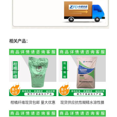
相关产品：
柑橘纤维现货包邮 量大优惠
现货供应抗性糊精水溶性膳
纤维素 柑橘粉 柑橘提取物
食纤维食品级代餐饱腹低热
量1kg包邮