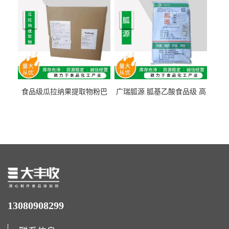
食品级瓜拉纳果提取物粉巴
广瑞胍源 胍基乙酸食品级 高
西瓜拉那咖啡因22%运动爆发
含量 营养增补强化氨基酸
力补充剂
13080908299