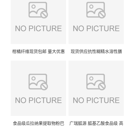
柑橘纤维现货包邮 量大优惠
现货供应抗性糊精水溶性膳
纤维素 柑橘粉 柑橘提取物
食纤维食品级代餐饱腹低热
量1kg包邮
食品级瓜拉纳果提取物粉巴
广瑞胍源 胍基乙酸食品级 高
西瓜拉那咖啡因22%运动爆发
含量 营养增补强化氨基酸