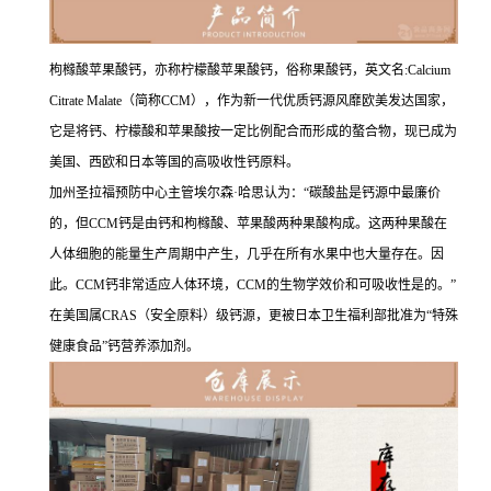
枸橼酸苹果酸钙，亦称柠檬酸苹果酸钙，俗称果酸钙，英文名:Calcium
Citrate Malate（简称CCM），作为新一代优质钙源风靡欧美发达国家，
它是将钙、柠檬酸和苹果酸按一定比例配合而形成的螯合物，现已成为
美国、西欧和日本等国的高吸收性钙原料。
加州圣拉福预防中心主管埃尔森·哈思认为：“碳酸盐是钙源中最廉价
的，但CCM钙是由钙和枸橼酸、苹果酸两种果酸构成。这两种果酸在
人体细胞的能量生产周期中产生，几乎在所有水果中也大量存在。因
此。CCM钙非常适应人体环境，CCM的生物学效价和可吸收性是的。”
在美国属CRAS（安全原料）级钙源，更被日本卫生福利部批准为“特殊
健康食品”钙营养添加剂。