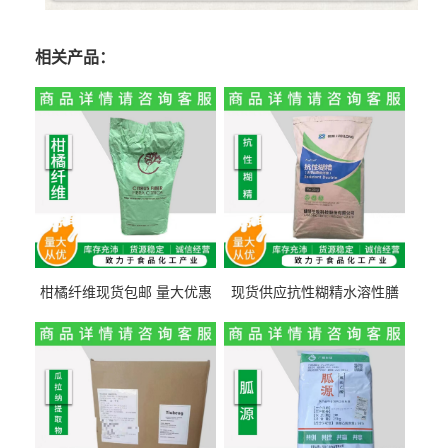
相关产品：
柑橘纤维现货包邮 量大优惠
现货供应抗性糊精水溶性膳
纤维素 柑橘粉 柑橘提取物
食纤维食品级代餐饱腹低热
量1kg包邮