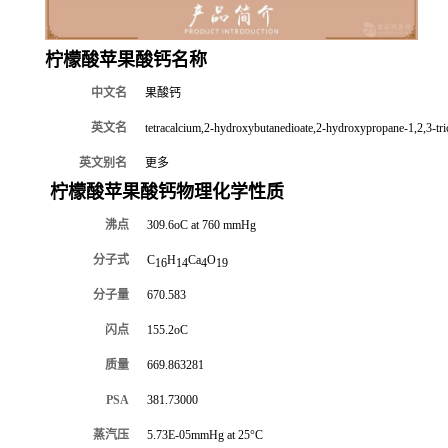
柠檬酸苹果酸钙名称
中文名
果酸钙
英文名
tetracalcium,2-hydroxybutanedioate,2-hydroxypropane-1,2,3-tri
英文别名
更多
柠檬酸苹果酸钙物理化学性质
沸点
309.6oC at 760 mmHg
分子式
C
H
Ca
O
16
14
4
19
分子量
670.583
闪点
155.2oC
质量
669.863281
PSA
381.73000
蒸汽压
5.73E-05mmHg at 25°C