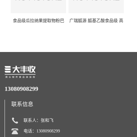
食品级瓜拉纳果提取物粉巴
广瑞胍源 胍基乙酸食品级 高
西瓜拉那咖啡因22%运动爆发
含量 营养增补强化氨基酸
力补充剂
13080908299
联系信息
联系人：张和飞
电话：13080908299