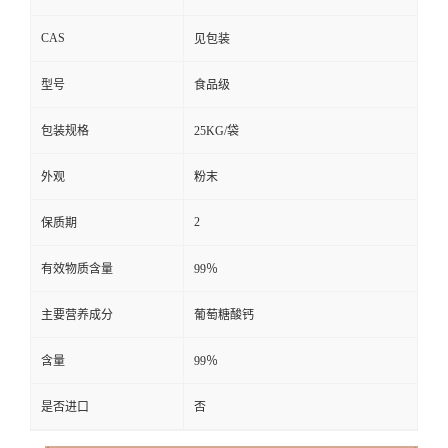
CAS
见包装
型号
食品级
包装规格
25KG/袋
外观
粉末
2
保质期
有效物质含量
99％
主要营养成分
葡萄糖酸钙
含量
99％
是否进口
否