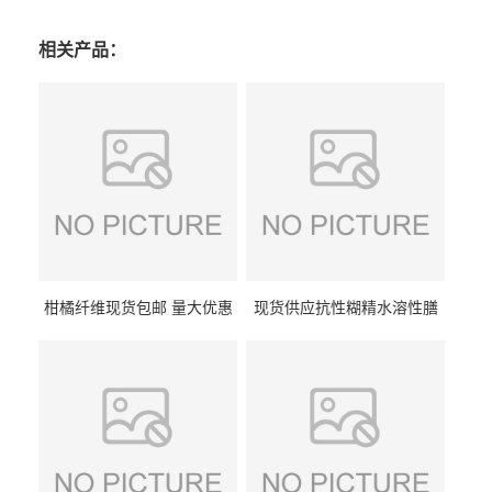
相关产品：
柑橘纤维现货包邮 量大优惠
现货供应抗性糊精水溶性膳
纤维素 柑橘粉 柑橘提取物
食纤维食品级代餐饱腹低热
量1kg包邮