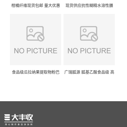
柑橘纤维现货包邮 量大优惠
现货供应抗性糊精水溶性膳
纤维素 柑橘粉 柑橘提取物
食纤维食品级代餐饱腹低热
量1kg包邮
食品级瓜拉纳果提取物粉巴
广瑞胍源 胍基乙酸食品级 高
西瓜拉那咖啡因22%运动爆发
含量 营养增补强化氨基酸
力补充剂