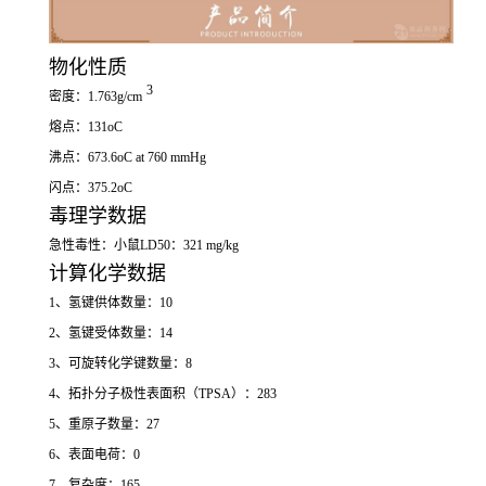
物化性质
3
密度：1.763g/cm
熔点：131oC
沸点：673.6oC at 760 mmHg
闪点：375.2oC
毒理学数据
急性毒性：小鼠LD50：321 mg/kg
计算化学数据
1、氢键供体数量：10
2、氢键受体数量：14
3、可旋转化学键数量：8
4、拓扑分子极性表面积（TPSA）：283
5、重原子数量：27
6、表面电荷：0
7、复杂度：165