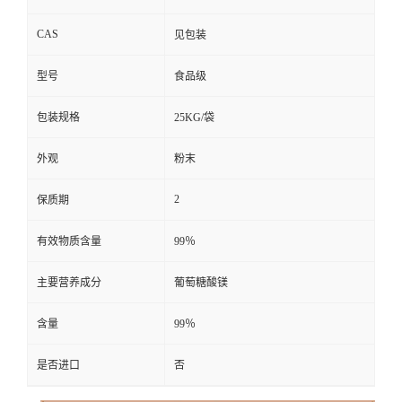
CAS
见包装
型号
食品级
包装规格
25KG/袋
外观
粉末
2
保质期
有效物质含量
99％
主要营养成分
葡萄糖酸镁
含量
99％
是否进口
否