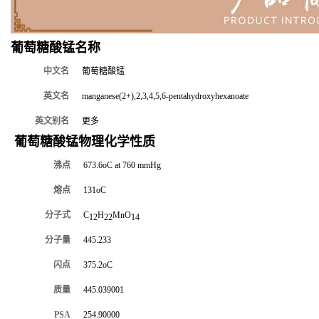
葡萄糖酸锰名称
中文名
葡萄糖酸锰
英文名
manganese(2+),2,3,4,5,6-pentahydroxyhexanoate
英文别名
更多
葡萄糖酸锰物理化学性质
沸点
673.6oC at 760 mmHg
熔点
131oC
分子式
C
H
MnO
12
22
14
分子量
445.233
闪点
375.2oC
质量
445.039001
PSA
254.90000