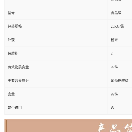
型号
食品级
包装规格
25KG/袋
外观
粉末
2
保质期
有效物质含量
99％
主要营养成分
葡萄糖酸锰
含量
99％
是否进口
否