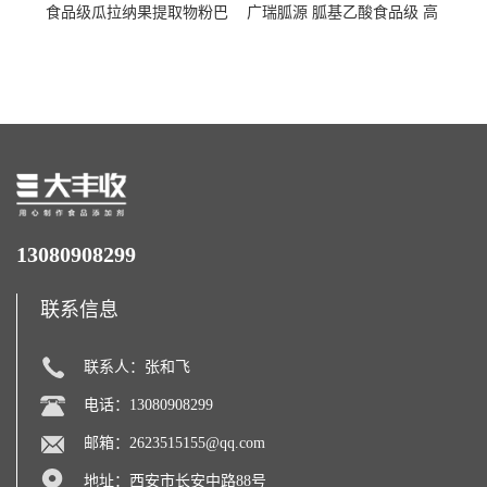
食品级瓜拉纳果提取物粉巴
广瑞胍源 胍基乙酸食品级 高
西瓜拉那咖啡因22%运动爆发
含量 营养增补强化氨基酸
力补充剂
13080908299
联系信息
联系人：张和飞
电话：13080908299
邮箱：
2623515155@qq.com
地址：西安市长安中路88号