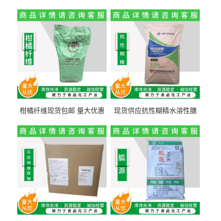
柑橘纤维现货包邮 量大优惠
现货供应抗性糊精水溶性膳
纤维素 柑橘粉 柑橘提取物
食纤维食品级代餐饱腹低热
量1kg包邮