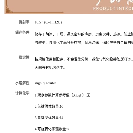
折射率
16.5 ° (C=1, H2O)
储存条件
储存于阴凉、干燥、通风良好的库房。远离火种、热源。防止
与酸类、食用化学品分开存放，切忌混储。储区应备有合适的
稳定性
按规格使用和贮存，不会发生分解，避免与氧化物接触.溶于水
丙酮等有机溶剂中。
水溶解性
slightly soluble
计算化学
1.疏水参数计算参考值（XlogP）:无
2.氢键供体数量:10
3.氢键受体数量:14
4.可旋转化学键数量:8