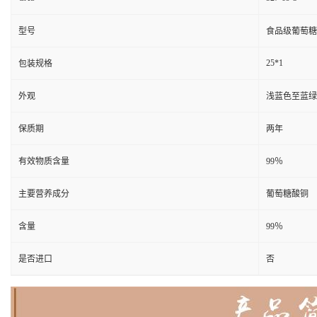
型号
食品级葡萄糖
25*1
包装规格
外观
浅蓝色至蓝绿
保质期
两年
有效物质含量
99％
主要营养成分
葡萄糖酸铜
含量
99％
是否进口
否