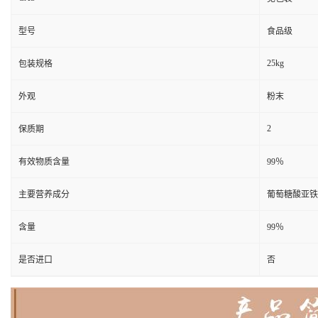
型号
食品级
25kg
包装规格
外观
粉末
2
保质期
有效物质含量
99％
主要营养成分
葡萄糖酸亚铁
含量
99％
是否进口
否