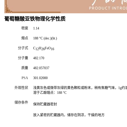
葡萄糖酸亚铁物理化学性质
密度
1.14
熔点
188 °C (dec.)(lit.)
分子式
C
H
FeO
12
26
16
分子量
482.170
质量
482.057037
PSA
301.02000
外观性状
浅黄灰色或微带灰绿的黄色颗粒或粉末，稍有焦糖气味，1g约溶
溶于乙醇熔点：188 °C
储存条件
保持贮藏器密封
放入紧密的贮藏器内，储存在阴凉，干燥的地方