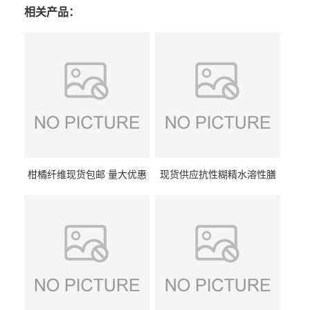
相关产品：
柑橘纤维现货包邮 量大优惠
现货供应抗性糊精水溶性膳
纤维素 柑橘粉 柑橘提取物
食纤维食品级代餐饱腹低热
量1kg包邮