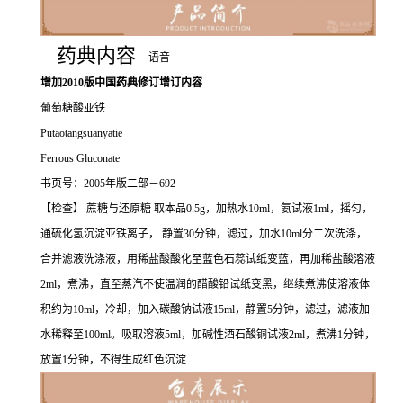
药典内容
语音
增加2010版中国药典修订增订内容
葡萄糖酸亚铁
Putaotangsuanyatie
Ferrous Gluconate
书页号：2005年版二部－692
【检查】 蔗糖与还原糖 取本品0.5g，加热水10ml，氨试液1ml，摇匀，
通硫化氢沉淀亚铁离子， 静置30分钟，滤过，加水10ml分二次洗涤，
合并滤液洗涤液，用稀盐酸酸化至蓝色石蕊试纸变蓝，再加稀盐酸溶液
2ml，煮沸，直至蒸汽不使温润的醋酸铅试纸变黑，继续煮沸使溶液体
积约为10ml，冷却，加入碳酸钠试液15ml，静置5分钟，滤过，滤液加
水稀释至100ml。吸取溶液5ml，加碱性酒石酸铜试液2ml，煮沸1分钟，
放置1分钟，不得生成红色沉淀