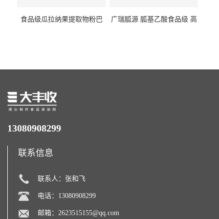
食品级瓜拉纳果提取物粉巴
广瑞胍源 胍基乙酸食品级 高
西瓜拉那咖啡因22%运动爆发
含量 营养增补强化氨基酸
力补充剂
13080908299
联系信息
联系人：张和飞
电话：13080908299
邮箱：
2623515155@qq.com