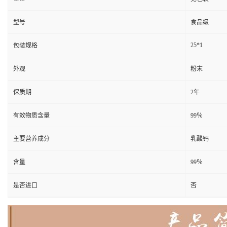
型号
食品级
25*1
包装规格
外观
粉末
保质期
2年
有效物质含量
99％
主要营养成分
乳酸钙
含量
99％
是否进口
否