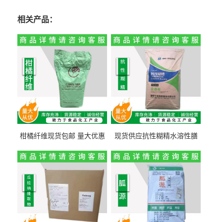
相关产品：
柑橘纤维现货包邮 量大优惠
现货供应抗性糊精水溶性膳
纤维素 柑橘粉 柑橘提取物
食纤维食品级代餐饱腹低热
量1kg包邮