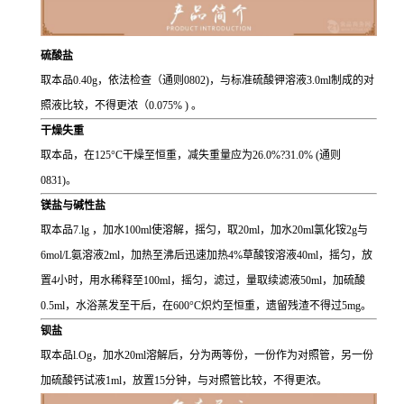
硫酸盐
取本品0.40g，依法检查（通则0802)，与标准硫酸钾溶液3.0ml制成的对
照液比较，不得更浓（0.075% ) 。
干燥失重
取本品，在125°C干燥至恒重，减失重量应为26.0%?31.0% (通则
0831)。
镁盐与碱性盐
取本品7.lg ，加水100ml使溶解，摇匀，取20ml，加水20ml氯化铵2g与
6mol/L氨溶液2ml，加热至沸后迅速加热4%草酸铵溶液40ml，摇匀，放
置4小时，用水稀释至100ml，摇匀，滤过，量取续滤液50ml，加硫酸
0.5ml，水浴蒸发至干后，在600°C炽灼至恒重，遗留残渣不得过5mg。
钡盐
取本品l.Og，加水20ml溶解后，分为两等份，一份作为对照管，另一份
加硫酸钙试液1ml，放置15分钟，与对照管比较，不得更浓。