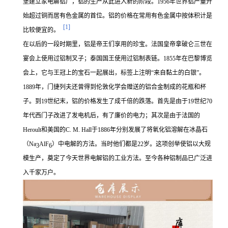
堡建立家电解铝厂，铝的生产从此进入新的阶段。1956年世界铝产量开
始超过铜而居有色金属的首位。铝的价格在常用有色金属中按体积计是
[1]
比较便宜的。
在以后的一段时期里，铝是帝王们享用的珍宝。法国皇帝拿破仑三世在
宴会上使用过铝制叉子；泰国国王使用过铝制表链。1855年在巴黎博览
会上，它与王冠上的宝石一起展出，标签上注明“来自黏土的白银”。
1889年，门捷列夫还曾得到伦敦化学会赠送的铝合金制成的花瓶和杯
子。到19世纪末，铝的价格发生了成千倍的跌落。首先是由于19世纪70
年代西门子改进了发电机后，有了廉价的电力；其次是由于法国的
Heroult和美国的C. M. Hall于1886年分别发展了将氧化铝溶解在冰晶石
（Na
AlF
）中电解的方法。当时他们都是22岁。这项创举使铝以大规
3
6
模生产，奠定了今天世界电解铝的工业方法。至今各种铝制品已广泛进
入千家万户。