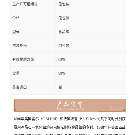
生产许可证编号
见包装
CAS
见包装
型号
食品级
包装规格
25*1袋
有效物质含量
98％
含量
99％
是否进口
否
1886年美国霍尔（C.M.Hall）和法国埃鲁 (P.L.T.Héroult)几乎同时分别获
得用冰晶石－氧化铝熔盐电解法制取金属铝的专利。1888年在美国匹兹