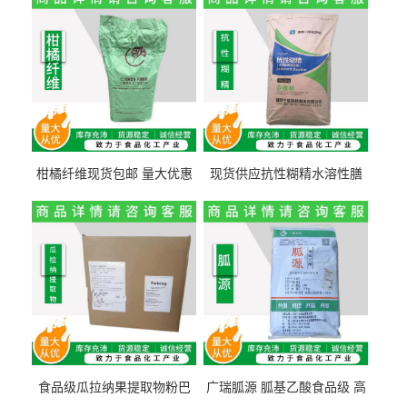
柑橘纤维现货包邮 量大优惠
现货供应抗性糊精水溶性膳
纤维素 柑橘粉 柑橘提取物
食纤维食品级代餐饱腹低热
量1kg包邮
食品级瓜拉纳果提取物粉巴
广瑞胍源 胍基乙酸食品级 高