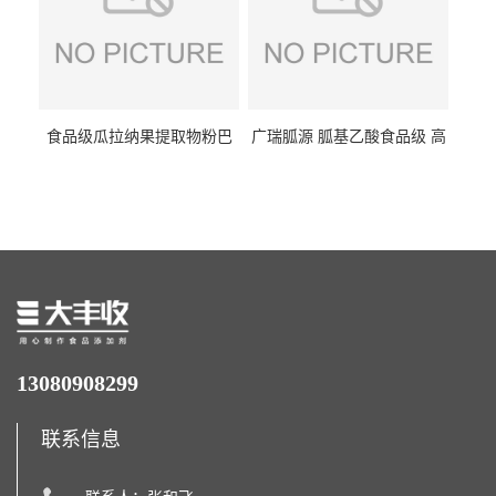
食品级瓜拉纳果提取物粉巴
广瑞胍源 胍基乙酸食品级 高
西瓜拉那咖啡因22%运动爆发
含量 营养增补强化氨基酸
力补充剂
13080908299
联系信息