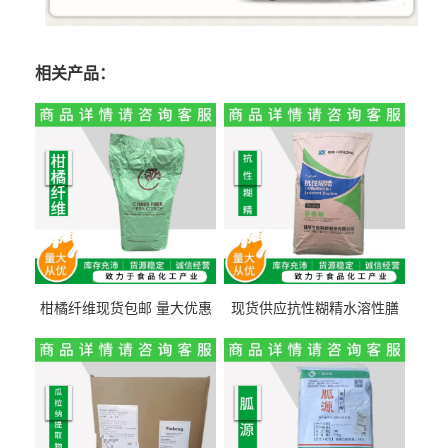
相关产品：
柑橘纤维现货包邮 量大优惠
现货供应抗性糊精水溶性膳
纤维素 柑橘粉 柑橘提取物
食纤维食品级代餐饱腹低热
量1kg包邮