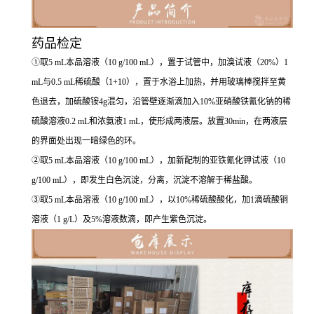
药品检定
①取5 mL本品溶液（10 g/100 mL），置于试管中，加溴试液（20%）1
mL与0.5 mL稀硫酸（1+10），置于水浴上加热，并用玻璃棒搅拌至黄
色退去，加硫酸铵4g混匀，沿管壁逐渐滴加入10%亚硝酸铁氰化钠的稀
硫酸溶液0.2 mL和浓氨液1 mL，使形成两液层。放置30min，在两液层
的界面处出现一暗绿色的环。
②取5 mL本品溶液（10 g/100 mL），加新配制的亚铁氰化钾试液（10
g/100 mL），即发生白色沉淀，分离，沉淀不溶解于稀盐酸。
③取5 mL本品溶液（10 g/100 mL），以10%稀硫酸酸化，加1滴硫酸铜
溶液（1 g/L）及5%溶液数滴，即产生紫色沉淀。