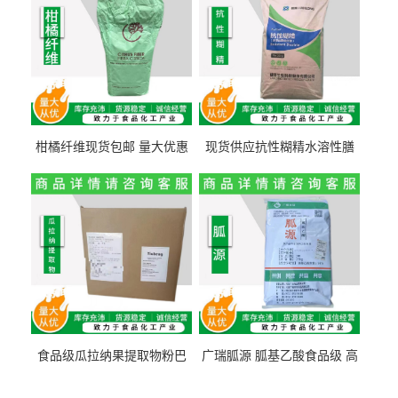
柑橘纤维现货包邮 量大优惠
现货供应抗性糊精水溶性膳
纤维素 柑橘粉 柑橘提取物
食纤维食品级代餐饱腹低热
量1kg包邮
食品级瓜拉纳果提取物粉巴
广瑞胍源 胍基乙酸食品级 高
西瓜拉那咖啡因22%运动爆发
含量 营养增补强化氨基酸