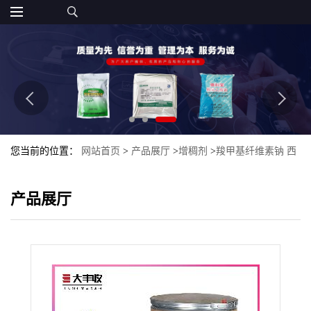
您当前的位置：
网站首页
>
产品展厅
>
增稠剂
>
羧甲基纤维素钠 西
安大丰收 高粘度增稠剂 稳定剂
产品展厅