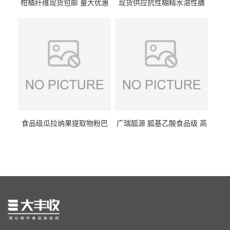
柑橘纤维现货包邮 量大优惠
现货供应抗性糊精水溶性膳
纤维素 柑橘粉 柑橘提取物
食纤维食品级代餐饱腹低热
量1kg包邮
食品级瓜拉纳果提取物粉巴
广瑞胍源 胍基乙酸食品级 高
西瓜拉那咖啡因22%运动爆发
含量 营养增补强化氨基酸
力补充剂