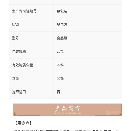
生产许可证编号
见包装
CAS
见包装
型号
食品级
25*1
包装规格
有效物质含量
99％
含量
99％
是否进口
否
【用途六】