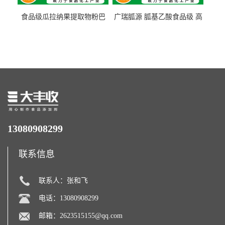
食品级瓜拉纳果提取物粉巴
广瑞胍源 胍基乙酸食品级 高
西瓜拉那咖啡因22%运动爆发
含量 营养增补强化氨基酸
力补充剂
13080908299
联系信息
联系人：张和飞
电话：13080908299
邮箱：
2623515155@qq.com