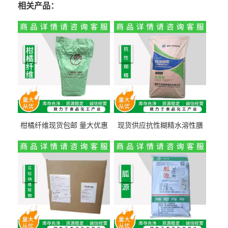
相关产品：
柑橘纤维现货包邮 量大优惠
现货供应抗性糊精水溶性膳
纤维素 柑橘粉 柑橘提取物
食纤维食品级代餐饱腹低热
量1kg包邮