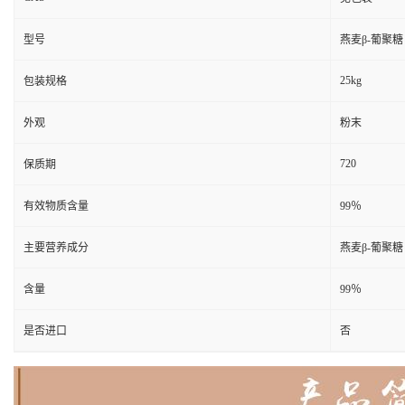
型号
燕麦β-葡聚糖
25kg
包装规格
外观
粉末
720
保质期
有效物质含量
99％
主要营养成分
燕麦β-葡聚糖
含量
99％
是否进口
否