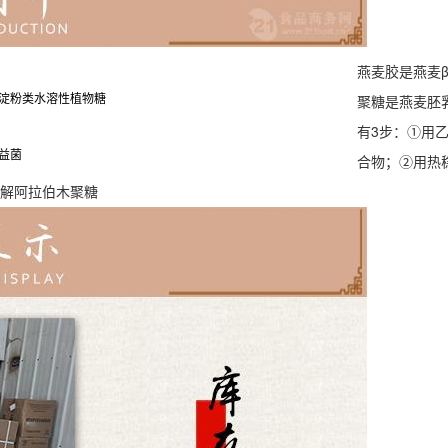
燕麦胶是燕麦
聚糖是燕麦胚
淀粉类水溶性植物糖
有3步：①用
益菌
合物；②用热
降解阿拉伯木聚糖