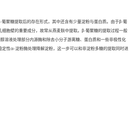
β-葡聚糖提取后的存在形式，其中还含有少量淀粉与蛋白质。由于β-葡
乳细胞壁的重要成分，故常从燕麦麸中提取。β-葡聚糖的提取过程一般
乙醇溶液处理部分内源酶和除去小分子游离糖、蛋白质和一些非极性化
稳定性α-淀粉酶处理降解淀粉，这一步可以和非淀粉多糖的提取同时进