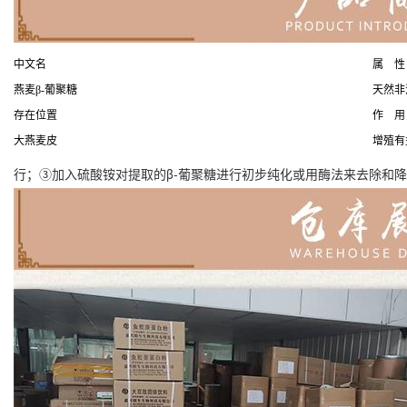
中文名
属 性
燕麦β-葡聚糖
天然非
存在位置
作 用
大燕麦皮
增殖有
行；③加入硫酸铵对提取的β-葡聚糖进行初步纯化或用酶法来去除和