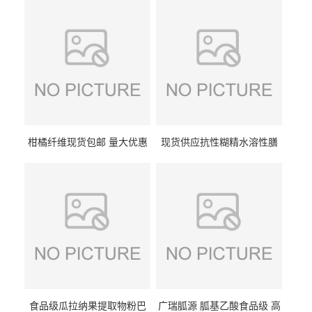
柑橘纤维现货包邮 量大优惠
现货供应抗性糊精水溶性膳
纤维素 柑橘粉 柑橘提取物
食纤维食品级代餐饱腹低热
量1kg包邮
食品级瓜拉纳果提取物粉巴
广瑞胍源 胍基乙酸食品级 高