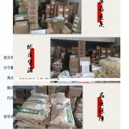
英文名
Dextran
分子量
504.437
沸点
952.8±65.0 °C at 760 mmHg
熔点
-114.22oC
闪点
327.7±27.8 °C
信号词
Warning