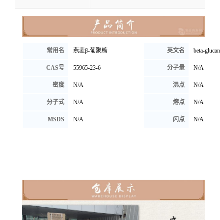
常用名
燕麦β-葡聚糖
英文名
beta-glucan
CAS号
55965-23-6
分子量
N/A
密度
N/A
沸点
N/A
分子式
N/A
熔点
N/A
MSDS
N/A
闪点
N/A