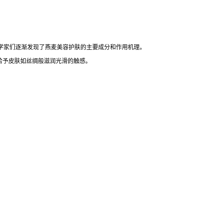
学家们逐渐发现了燕麦美容护肤的主要成分和作用机理。
给予皮肤如丝绸般滋润光滑的触感。