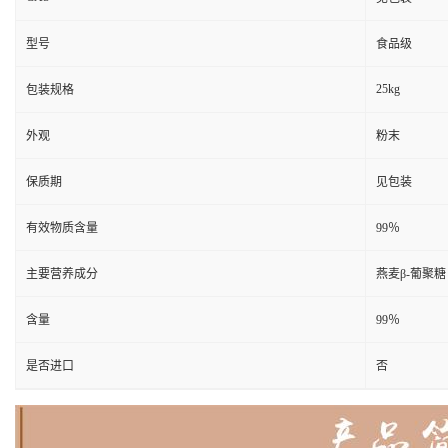
型号
食品级
25kg
包装规格
外观
粉末
保质期
见包装
有效物质含量
99％
主要营养成分
燕麦β-葡聚糖
含量
99％
是否进口
否