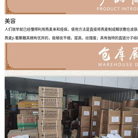
美容
人们很早就已经懂得利用燕麦来和痊痒。使用方法是直接将燕麦制成糊状敷在皮肤
燕麦β-葡聚糖其拥有优异的，能够抚平细，提高，纹理度；具有独特的直链分子