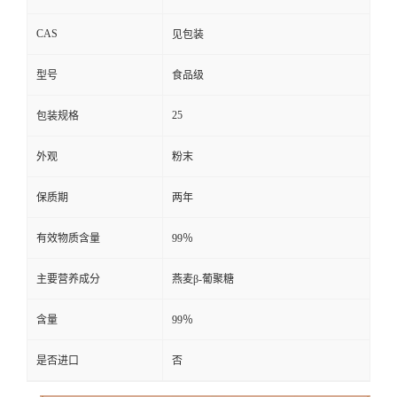
CAS
见包装
型号
食品级
25
包装规格
外观
粉末
保质期
两年
有效物质含量
99％
主要营养成分
燕麦β-葡聚糖
含量
99％
是否进口
否