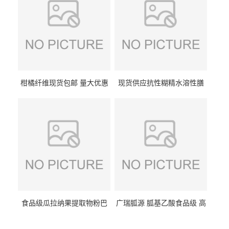
柑橘纤维现货包邮 量大优惠
现货供应抗性糊精水溶性膳
纤维素 柑橘粉 柑橘提取物
食纤维食品级代餐饱腹低热
量1kg包邮
食品级瓜拉纳果提取物粉巴
广瑞胍源 胍基乙酸食品级 高
西瓜拉那咖啡因22%运动爆发
含量 营养增补强化氨基酸
力补充剂