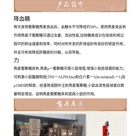
降血糖
每天食用葡聚糖燕麦食品后，血糖水平可降低约50%，使用燕麦食品有
作用燕麦汗葡聚糖可通过含量，流动性能,加快糖类成分在吸收利用过
程中的转运速度和效率，同时对所并发的肝肾组织有良好的修复作用，
并且可有效降低肝糖原的分解，从而导致。
力
燕麦葡聚糖具有,燕麦p一葡聚糖可使小鼠增值,增强小鼠抵侵袭的能力；
可刺激小鼠腹膜释放(TNF一ALPHAhe)和白介素一1(In-terlukinIL一1)及
p338DI的释放，经灌胃或肠外注射燕麦葡聚糖,小鼠血清免疫球蛋白数
量明显增加，说明燕麦葡聚糖具有提高小鼠的作用。