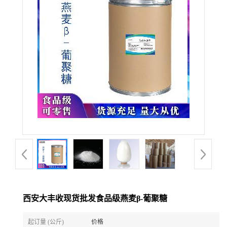
西安大丰收现货批发食品级燕麦β-葡聚糖
起订量 (公斤)
价格