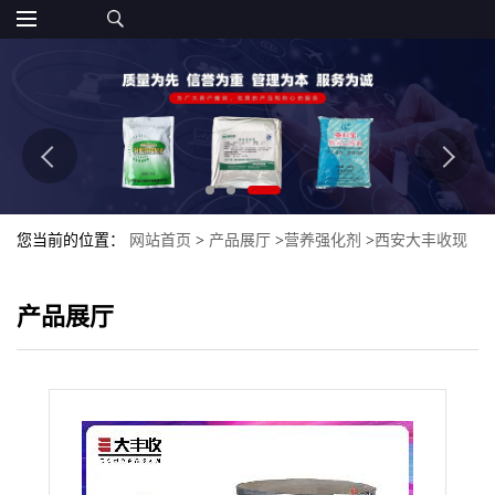
您当前的位置：
网站首页
>
产品展厅
>
营养强化剂
>
西安大丰收现
货批发食品级燕麦β-葡聚糖
产品展厅