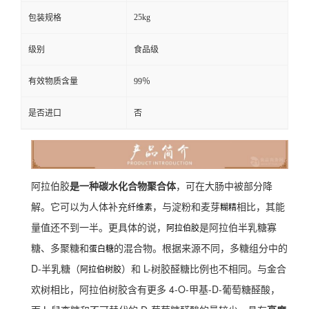
25kg
包装规格
级别
食品级
有效物质含量
99％
是否进口
否
阿拉伯胶
是一种碳水化合物聚合体
，可在大肠中被部分降
解。它可以为人体补充
，与淀粉和麦芽
相比，其能
纤维素
糊精
量值还不到一半。更具体的说，
是阿拉伯半乳糖寡
阿拉伯胶
糖、多聚糖和
的混合物。根据来源不同，多糖组分中的
蛋白糖
D-半乳糖（
）和 L-树胶醛糖比例也不相同。与金合
阿拉伯树胶
欢树相比，阿拉伯树胶含有更多 4-O-甲基-D-葡萄糖醛酸，