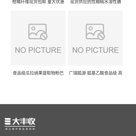
柑橘纤维现货包邮 量大优惠
现货供应抗性糊精水溶性膳
纤维素 柑橘粉 柑橘提取物
食纤维食品级代餐饱腹低热
量1kg包邮
食品级瓜拉纳果提取物粉巴
广瑞胍源 胍基乙酸食品级 高
西瓜拉那咖啡因22%运动爆发
含量 营养增补强化氨基酸
力补充剂