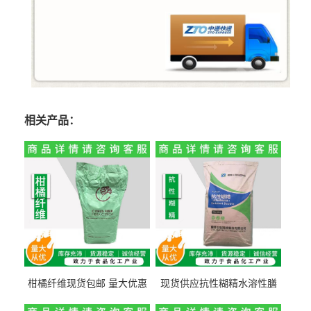
相关产品：
柑橘纤维现货包邮 量大优惠
现货供应抗性糊精水溶性膳
纤维素 柑橘粉 柑橘提取物
食纤维食品级代餐饱腹低热