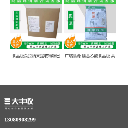
量1kg包邮
食品级瓜拉纳果提取物粉巴
广瑞胍源 胍基乙酸食品级 高
西瓜拉那咖啡因22%运动爆发
含量 营养增补强化氨基酸
力补充剂
13080908299