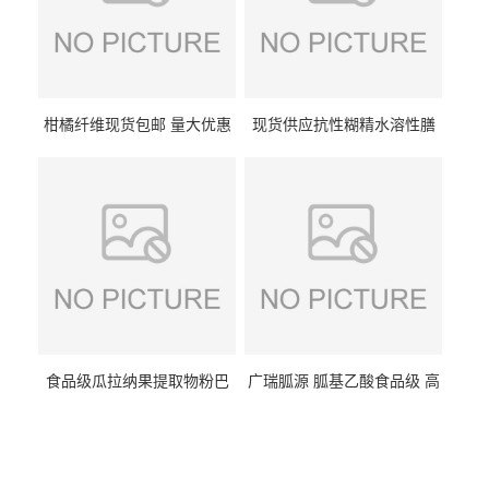
柑橘纤维现货包邮 量大优惠
现货供应抗性糊精水溶性膳
纤维素 柑橘粉 柑橘提取物
食纤维食品级代餐饱腹低热
量1kg包邮
食品级瓜拉纳果提取物粉巴
广瑞胍源 胍基乙酸食品级 高
西瓜拉那咖啡因22%运动爆发
含量 营养增补强化氨基酸
力补充剂