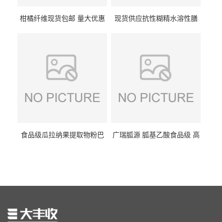
柑橘纤维现货包邮 量大优惠
现货供应抗性糊精水溶性膳
纤维素 柑橘粉 柑橘提取物
食纤维食品级代餐饱腹低热
量1kg包邮
食品级瓜拉纳果提取物粉巴
广瑞胍源 胍基乙酸食品级 高
西瓜拉那咖啡因22%运动爆发
含量 营养增补强化氨基酸
力补充剂