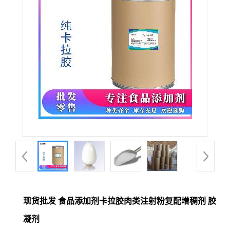
现货批发 食品添加剂卡拉胶肉类注射粉复配增稠剂 胶
凝剂