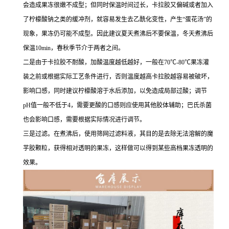
会造成果冻很嫩不成型；但同时保温时间过长，卡拉胶又偏碱或者加入
了柠檬酸钠之类的缓冲剂，就容易发生去乙酰化变性，产生“蛋花汤”的
现象，果冻仍可能不成型。因此建议夏天煮沸后不要保温，冬天煮沸后
保温10min，春秋季节介于两者之间。
二是由于卡拉胶不耐酸，加酸温度越低越好，一般在70℃-80℃果冻灌
装之前或根据实际工艺条件进行，否则温度越高卡拉胶越容易被破坏，
影响口感，同时建议柠檬酸溶于水后添加，以免造成局部过酸；调节
pH值一般不低于4，需要更酸的口感则应使用其他胶体辅助；巴氏杀菌
也会影响口感，需要根据实际情况进行调节。
三是过滤。在煮沸后，使用筛网过滤料液，其目的是去除无法溶解的魔
芋胶颗粒，获得相对透明的果冻，这样做可以得到某些高档果冻透明的
效果。