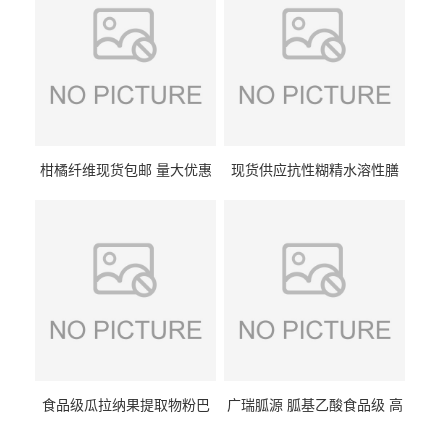
柑橘纤维现货包邮 量大优惠
现货供应抗性糊精水溶性膳
纤维素 柑橘粉 柑橘提取物
食纤维食品级代餐饱腹低热
量1kg包邮
食品级瓜拉纳果提取物粉巴
广瑞胍源 胍基乙酸食品级 高
西瓜拉那咖啡因22%运动爆发
含量 营养增补强化氨基酸