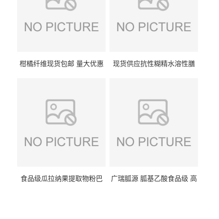
柑橘纤维现货包邮 量大优惠
现货供应抗性糊精水溶性膳
纤维素 柑橘粉 柑橘提取物
食纤维食品级代餐饱腹低热
量1kg包邮
食品级瓜拉纳果提取物粉巴
广瑞胍源 胍基乙酸食品级 高
西瓜拉那咖啡因22%运动爆发
含量 营养增补强化氨基酸
力补充剂