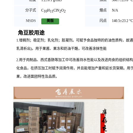
分子式
C
H
ClN
O
熔点
N/A
10
11
2
2
MSDS
闪点
140.5±23.2 °C
美版
角豆胶用途
1.增稠剂；稳定剂；乳化剂；胶凝剂。可赋予食品独特的奶油性质构，故通
乳清析出)。用于果酱、果冻和奶油干酪，可改善涂抹性能
2.用于肉制品、西式香肠等加工中可改善持水性能以及改进肉食的组织结构
化食品，在挤压加工时赋予润滑作用，并且能增加产量和延长货架期。用
果，改进面团特性及品质。