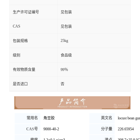
生产许可证编号
见包装
CAS
见包装
25kg
包装规格
级别
食品级
有效物质含量
99％
是否进口
否
常用名
角豆胶
英文名
locust bean g
CAS号
9000-40-2
分子量
226.65954
密度
1.2±0.1 g/cm3
沸点
308.7±25.0 °