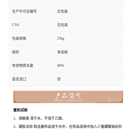
生产许可证编号
见包装
CAS
见包装
25kg
包装规格
级别
食品级
有效物质含量
99％
是否进口
否
鉴别试验
1、溶解度 溶于水，不溶于乙醇。
2、凝胶试验 取适量样品溶于水中，在样品溶液中加入少量硼酸钠应形