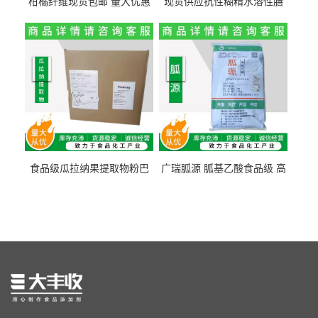
柑橘纤维现货包邮 量大优惠
现货供应抗性糊精水溶性膳
纤维素 柑橘粉 柑橘提取物
食纤维食品级代餐饱腹低热
量1kg包邮
食品级瓜拉纳果提取物粉巴
广瑞胍源 胍基乙酸食品级 高
西瓜拉那咖啡因22%运动爆发
含量 营养增补强化氨基酸
力补充剂