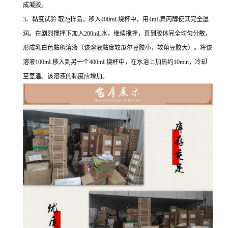
成凝胶。
3、黏度试验 取2g样品，移入400mL烧杯中，用4mL异丙醇使其完全湿
润。在剧烈搅拌下加入200mL水，继续搅拌，直到胶体完全均匀分散，
形成乳白色黏稠溶液（该溶液黏度较瓜尔豆胶小，较角豆胶大）。将该
溶液100mL移入到另一个400mL烧杯中，在水浴上加热约10min，冷却
至室温。该溶液的黏度应增加。