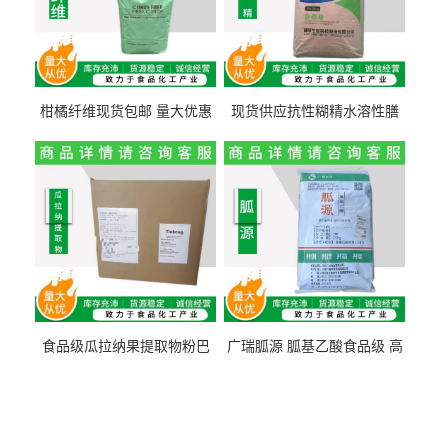
柑橘纤维现货包邮 量大优惠
现货供应抗性糊精水溶性膳
纤维素 柑橘粉 柑橘提取物
食纤维食品级代餐饱腹低热
量1kg包邮
食品级瓜拉纳果提取物粉巴
广瑞胍源 胍基乙酸食品级 高
西瓜拉那咖啡因22%运动爆发
含量 营养增补强化氨基酸
力补充剂