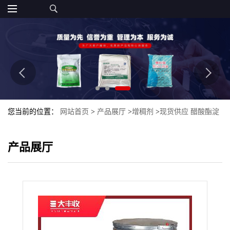
您当前的位置：
网站首页
>
产品展厅
>
增稠剂
>
现货供应 醋酸酯淀
粉 木薯变性淀粉 食品级 *
产品展厅