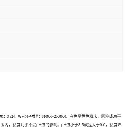
。
白色至黄色粉末、颗粒或扁平
。相对分子质量：310000~2000000。
0范围内，黏度几乎不受pH值的影响。pH值小于3.5或是大于9.0，黏度降