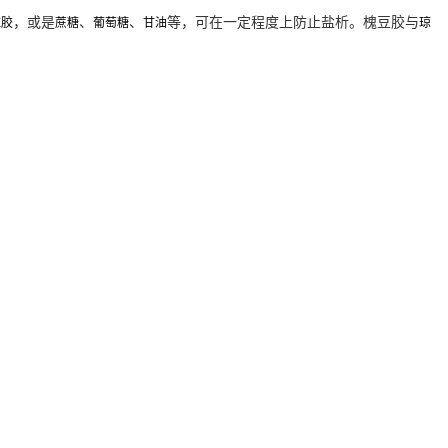
，或是
、
、
等，可在一定程度上防止盐析。槐豆胶与
拉胶
蔗糖
葡萄糖
甘油
琼