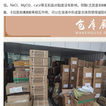
低。NaCl、MgCl2、
等无机盐对黏度没有影响，但酸(尤其是
CaCl2
无机
、卡拉胶和
等相互作用，可以在溶液中形成复合体而使得凝胶
脂
黄原胶