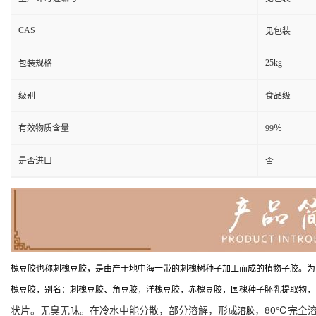
CAS
见包装
25kg
包装规格
级别
食品级
有效物质含量
99％
是否进口
否
槐豆胶也称刺槐豆胶，是由产于地中海一带的刺槐树种子加工而成的植物子胶。为
槐豆胶，别名：刺槐豆胶、角豆胶，洋槐豆胶，赤槐豆胶，国槐种子胚乳提取物，由半乳
状片。无臭无味。在冷水中能分散，部分溶解，形成
，80℃完全溶
溶胶