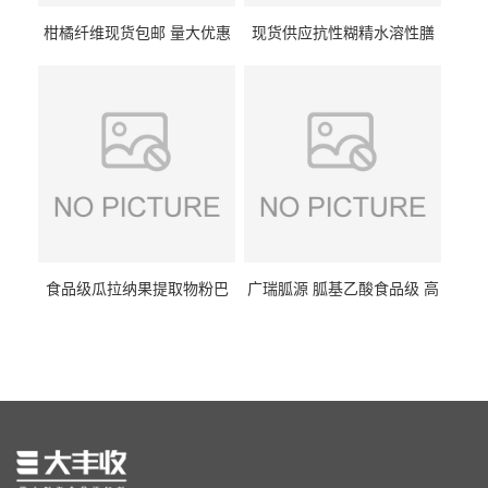
柑橘纤维现货包邮 量大优惠
现货供应抗性糊精水溶性膳
纤维素 柑橘粉 柑橘提取物
食纤维食品级代餐饱腹低热
量1kg包邮
食品级瓜拉纳果提取物粉巴
广瑞胍源 胍基乙酸食品级 高
西瓜拉那咖啡因22%运动爆发
含量 营养增补强化氨基酸
力补充剂