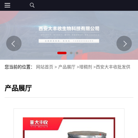
您当前的位置：
网站首页
>
产品展厅
>
增稠剂
>
西安大丰收批发供
应 食品级果胶 高脂果胶/低酯果胶
产品展厅