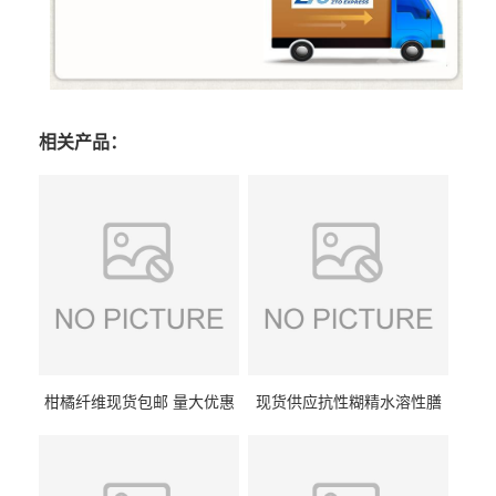
相关产品：
柑橘纤维现货包邮 量大优惠
现货供应抗性糊精水溶性膳
纤维素 柑橘粉 柑橘提取物
食纤维食品级代餐饱腹低热
量1kg包邮