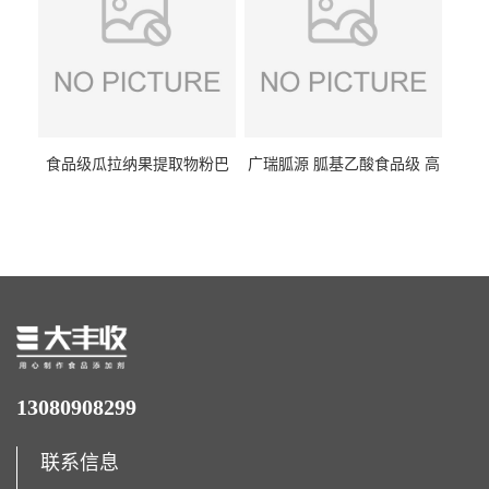
食品级瓜拉纳果提取物粉巴
广瑞胍源 胍基乙酸食品级 高
西瓜拉那咖啡因22%运动爆发
含量 营养增补强化氨基酸
力补充剂
13080908299
联系信息