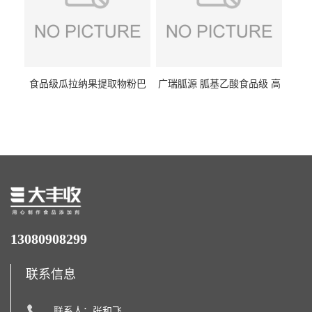
食品级瓜拉纳果提取物粉巴
广瑞胍源 胍基乙酸食品级 高
西瓜拉那咖啡因22%运动爆发
含量 营养增补强化氨基酸
力补充剂
13080908299
联系信息
联系人：张和飞