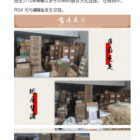
由至少12种
以多于20种的键合方式连接。 在植物中，
单糖
RGII 可与
发生交联。
硼酸盐