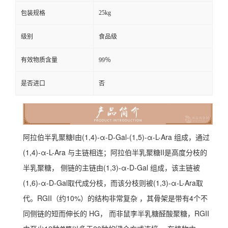
25kg
包装规格
级别
食品级
有效物质含量
99％
是否进口
否
阿拉伯半乳聚糖I由(1,4)-α-D-Gal-(1,5)-α-L-Ara 组成，通过
(1,4)-
α
-L-Ara 与主链相连；阿拉伯半乳聚糖II是高度分枝的
半乳聚糖， 侧链的主链由(1,3)-α-D-Gal 组成，该主链被
(1,6)-α-D-Gal取代成分枝，而该分枝则被(1,3)-α-L-Ara取
代。
RGII（约10%）的结构非常复杂 ，其骨架是带有4个不
同侧链的短而伸长的 HG， 而非鼠李半乳糖醛酸聚糖，RGII