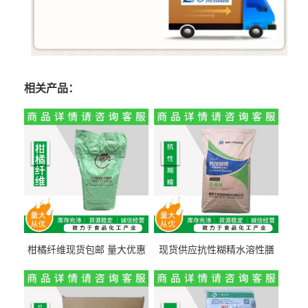
相关产品：
柑橘纤维现货包邮 量大优惠
现货供应抗性糊精水溶性膳
纤维素 柑橘粉 柑橘提取物
食纤维食品级代餐饱腹低热
量1kg包邮