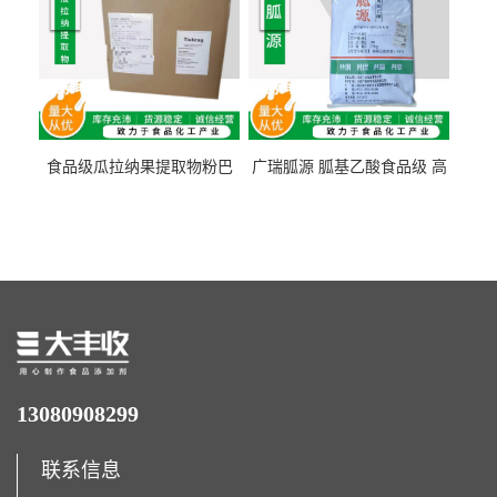
食品级瓜拉纳果提取物粉巴
广瑞胍源 胍基乙酸食品级 高
西瓜拉那咖啡因22%运动爆发
含量 营养增补强化氨基酸
力补充剂
13080908299
联系信息