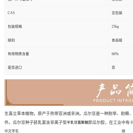
CAS
见包装
25kg
包装规格
级别
食品级
有效物质含量
99％
是否进口
否
生直立草本植物，原产于热带亚洲或非洲。瓜尔豆是一种耐旱、耐瘠
件。瓜尔豆种子胚乳富含非离子型
即瓜尔胶，在工业中有
半乳甘露聚糖
中文学名
纲