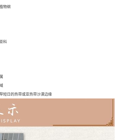
植物纲
亚科
属
域
旱短日的热带或亚热带沙漠边缘