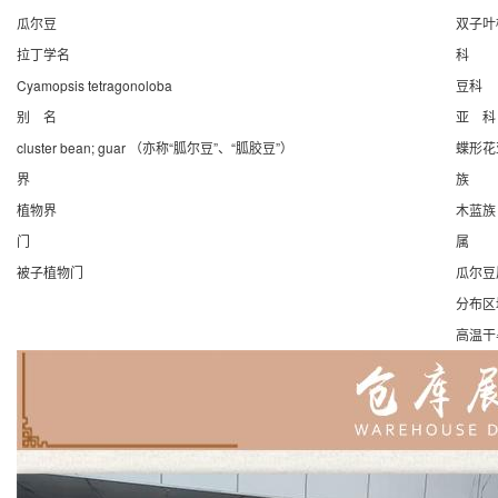
瓜尔豆
双子叶
拉丁学名
科
Cyamopsis tetragonoloba
豆科
别 名
亚 科
cluster bean; guar （亦称“胍尔豆”、“胍胶豆”）
蝶形花
界
族
植物界
木蓝族
门
属
被子植物门
瓜尔豆
分布区
高温干