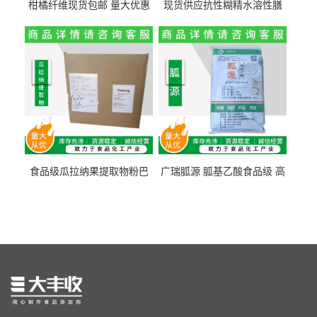
柑橘纤维现货包邮 量大优惠
现货供应抗性糊精水溶性膳
纤维素 柑橘粉 柑橘提取物
食纤维食品级代餐饱腹低热
量1kg包邮
食品级瓜拉纳果提取物粉巴
广瑞胍源 胍基乙酸食品级 高
西瓜拉那咖啡因22%运动爆发
含量 营养增补强化氨基酸
力补充剂