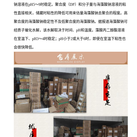
钠溶液在pH5～9时稳定。聚合度（DP）和分子量与海藻酸钠溶液的粘
性直接相关，储藏时粘性的降低可用来估量海藻酸钠去聚合的程度。高
聚合度的海藻酸钠稳定性不及低聚合度的海藻酸钠。据报道海藻酸钠可
经质子催化水解，该水解取决于时间、pH和温度。藻酸丙二醇酯溶液
在室温下、pH3～4时稳定；pH小于2或大于6时，即使在室温下粘性也
会很快降低。