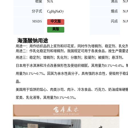
密度
N/A
沸点
N/
分子式
C
H
NaO
熔点
N/
6
9
7
MSDS
闪点
N/
中文版
美版
海藻酸钠用途
用途一：用作纺织品的上浆剂和印花浆，同时作为增稠剂、稳定剂、乳化
用途二：作乳化稳定剂和增稠剂，我国规定可用于各类食品，按生产需要
用途三：稳定剂；增稠剂；乳化剂；分散剂；胶凝剂；被膜剂；悬浮剂。
日本用于冰淇淋和冷点改善保形性及使组织细腻，其用量为0.1%～0.4%
用量为0.1%～0.7%。因其为亲水性高分子，具有强的水合性，使吸附于
晶。
美国用于馅饼的馅心、肉类沙司、肉汁、冷冻食品、巧克力、奶油成味硬
浆类、乳化液等，其用量为0.1%～0.5%。