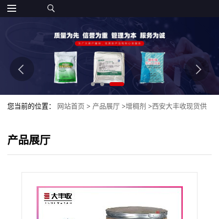
您当前的位置：
网站首页
>
产品展厅
>
增稠剂
>
西安大丰收现货供
应 食品级 含量99% 量大从优 海藻酸钠/褐
产品展厅