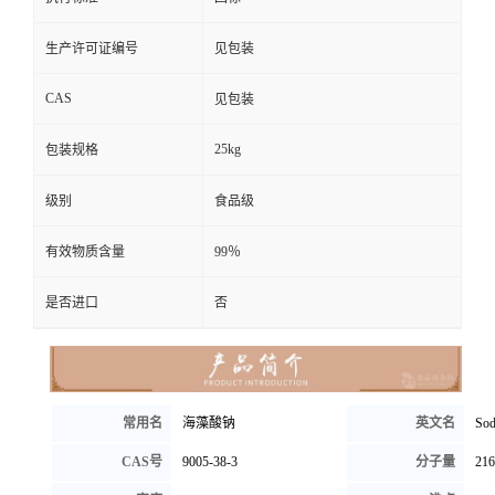
生产许可证编号
见包装
CAS
见包装
25kg
包装规格
级别
食品级
有效物质含量
99％
是否进口
否
常用名
海藻酸钠
英文名
Sod
CAS号
9005-38-3
分子量
216