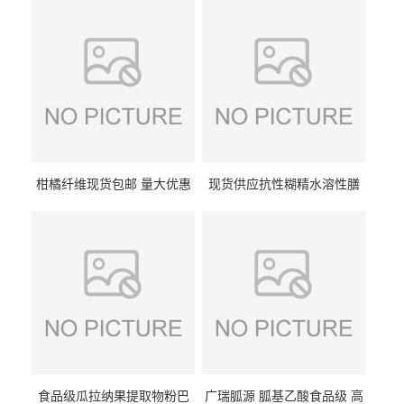
柑橘纤维现货包邮 量大优惠
现货供应抗性糊精水溶性膳
纤维素 柑橘粉 柑橘提取物
食纤维食品级代餐饱腹低热
量1kg包邮
食品级瓜拉纳果提取物粉巴
广瑞胍源 胍基乙酸食品级 高