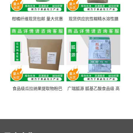
柑橘纤维现货包邮 量大优惠
现货供应抗性糊精水溶性膳
纤维素 柑橘粉 柑橘提取物
食纤维食品级代餐饱腹低热
量1kg包邮
食品级瓜拉纳果提取物粉巴
广瑞胍源 胍基乙酸食品级 高
西瓜拉那咖啡因22%运动爆发
含量 营养增补强化氨基酸
力补充剂