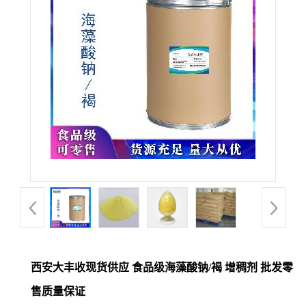
西安大丰收现货供应 食品级海藻酸钠/褐 增稠剂 批发零
售质量保证