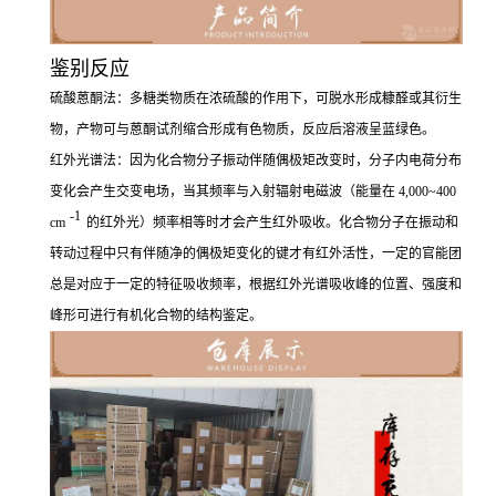
鉴别反应
硫酸蒽酮法：多糖类物质在浓硫酸的作用下，可脱水形成糠醛或其衍生
物，产物可与蒽酮试剂缩合形成有色物质，反应后溶液呈蓝绿色。
红外光谱法：因为化合物分子振动伴随偶极矩改变时，分子内电荷分布
变化会产生交变电场，当其频率与入射辐射电磁波（能量在 4,000~400
-1
cm
的红外光）频率相等时才会产生红外吸收。化合物分子在振动和
转动过程中只有伴随净的偶极矩变化的键才有红外活性，一定的官能团
总是对应于一定的特征吸收频率，根据红外光谱吸收峰的位置、强度和
峰形可进行有机化合物的结构鉴定。