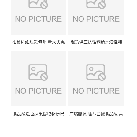
柑橘纤维现货包邮 量大优惠
现货供应抗性糊精水溶性膳
纤维素 柑橘粉 柑橘提取物
食纤维食品级代餐饱腹低热
量1kg包邮
食品级瓜拉纳果提取物粉巴
广瑞胍源 胍基乙酸食品级 高
西瓜拉那咖啡因22%运动爆发
含量 营养增补强化氨基酸
力补充剂