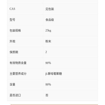
CAS
见包装
型号
食品级
25kg
包装规格
外观
粉末
2
保质期
有效物质含量
99％
主要营养成分
β-酵母葡聚糖
含量
99％
是否进口
否