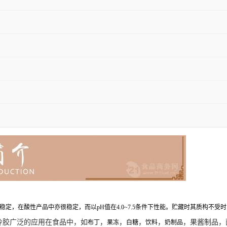
，在酸性产品中亦很稳定，而以pH值在4.0~7.5条件下性能。贮藏时其质构不受
冷胶广泛的应用在食品中，如
，
，
，
，
，果酱制品，
布丁
果冻
白糖
饮料
奶制品