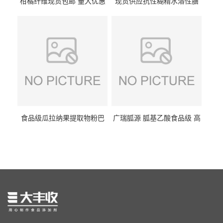
柑橘纤维现货包邮 量大优惠
现货供应抗性糊精水溶性膳
纤维素 柑橘粉 柑橘提取物
食纤维食品级代餐饱腹低热
量1kg包邮
食品级瓜拉纳果提取物粉巴
广瑞胍源 胍基乙酸食品级 高
西瓜拉那咖啡因22%运动爆发
含量 营养增补强化氨基酸
力补充剂