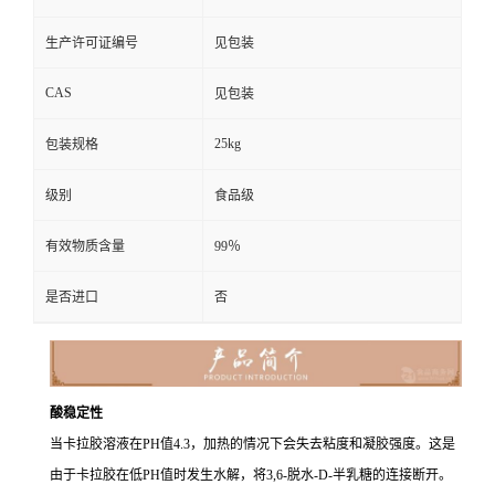
生产许可证编号
见包装
CAS
见包装
25kg
包装规格
级别
食品级
有效物质含量
99％
是否进口
否
酸稳定性
当卡拉胶溶液在PH值4.3，加热的情况下会失去粘度和凝胶强度。这是
由于卡拉胶在低PH值时发生水解，将3,6-脱水-D-半乳糖的连接断开。