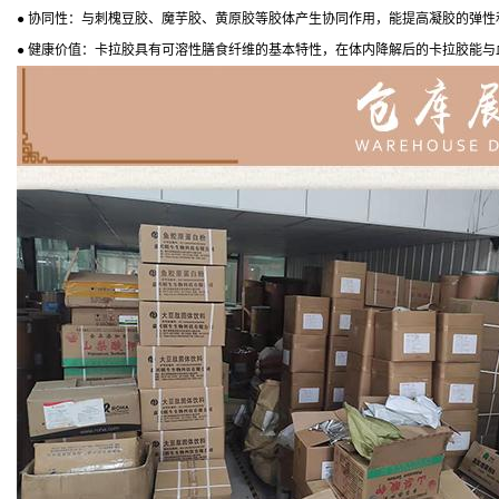
● 协同性：与刺槐豆胶、魔芋胶、黄原胶等胶体产生协同作用，能提高凝胶的弹性
● 健康价值：卡拉胶具有可溶性膳食纤维的基本特性，在体内降解后的卡拉胶能与