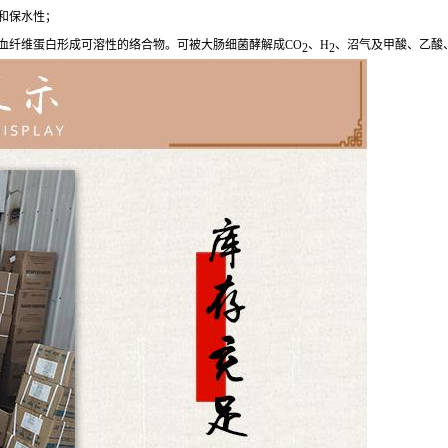
和保水性；
血纤维蛋白形成可溶性的络合物。可被大肠细菌酵解成CO
、H
、沼气及甲酸、乙酸
2
2