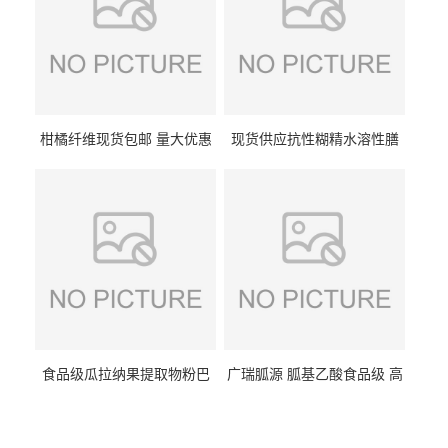
柑橘纤维现货包邮 量大优惠
现货供应抗性糊精水溶性膳
纤维素 柑橘粉 柑橘提取物
食纤维食品级代餐饱腹低热
量1kg包邮
食品级瓜拉纳果提取物粉巴
广瑞胍源 胍基乙酸食品级 高
西瓜拉那咖啡因22%运动爆发
含量 营养增补强化氨基酸
力补充剂