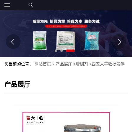
您当前的位置：
网站首页
>
产品展厅
>
增稠剂
>
西安大丰收批发供
应 食品级 聚丙烯酸钠 量大从优
产品展厅